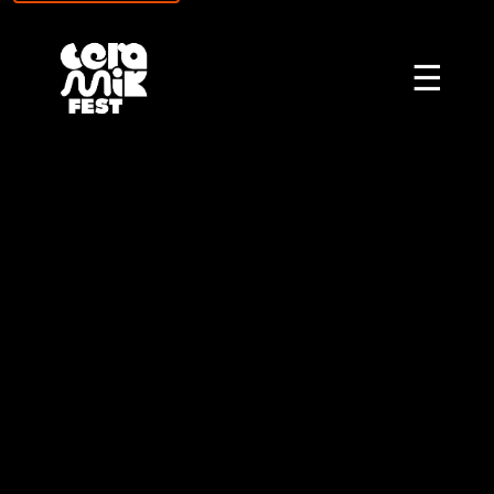
\n
☰
CERAMIKFEST - FES