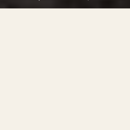
НАША ІСТОРІЯ
Все почалося наприкінці 2024 року, коли Галіна,
Бася, Магда та Гернан почали розробляти ідею
CeramikFest. Зіткнувшись із занепадом колись
квітучих порцелянових фабрик Валбжиха та
відсутністю спеціалізованої керамічної події в
регіоні, який колись процвітав і був світовим