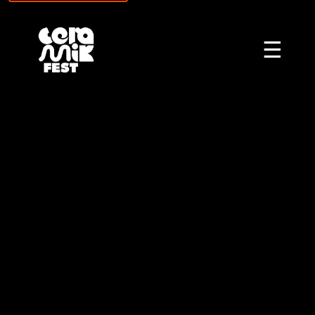
\n
☰
CERAMIKFEST – ФЕС